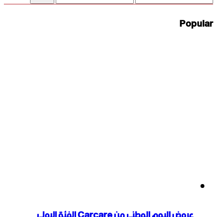
price
price
Popular
عروض اليوم الوطنى من Carcare الفئة الاولى