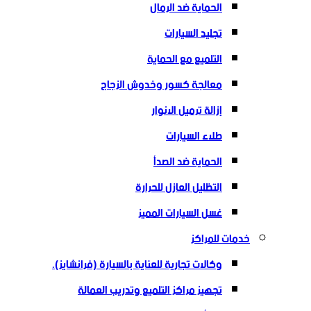
الحماية ضد الرمال
تجليد السيارات
التلميع مع الحماية
معالجة كسور وخدوش الزجاج
إزالة ترميل الانوار
طلاء السيارات
الحماية ضد الصدأ
التظليل العازل للحرارة
غسل السيارات المميز
خدمات للمراكز
وكالات تجارية للعناية بالسيارة (فرانشايز).
تجهيز مراكز التلميع وتدريب العمالة