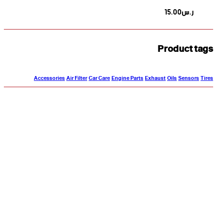
ر.س
15.00
Product tags
Accessories
Air Filter
Car Care
Engine Parts
Exhaust
Oils
Sensors
Tires