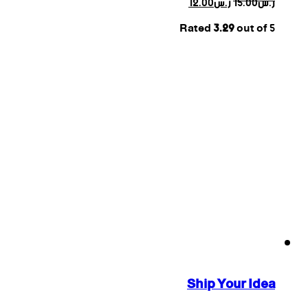
ر.س
15.00
ر.س
12.00
Rated
3.29
out of 5
Ship Your Idea