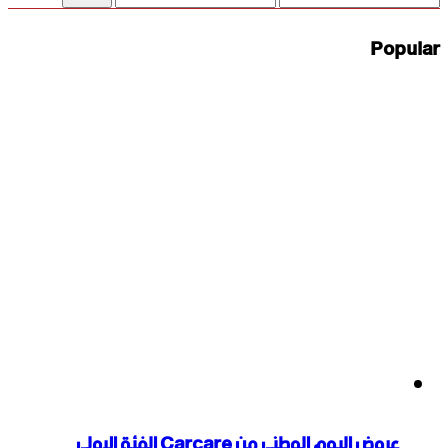
price
price
Popular
عروض اليوم الوطنى من Carcare الفئة الاولى