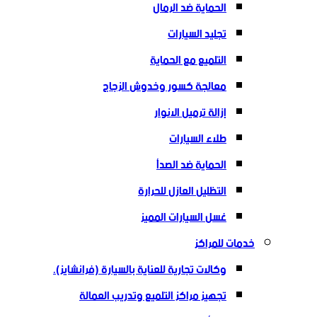
الحماية ضد الرمال
تجليد السيارات
التلميع مع الحماية
معالجة كسور وخدوش الزجاج
إزالة ترميل الانوار
طلاء السيارات
الحماية ضد الصدأ
التظليل العازل للحرارة
غسل السيارات المميز
خدمات للمراكز
وكالات تجارية للعناية بالسيارة (فرانشايز).
تجهيز مراكز التلميع وتدريب العمالة