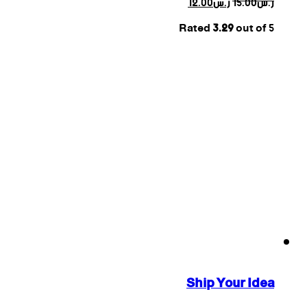
ر.س
15.00
ر.س
12.00
Rated
3.29
out of 5
Ship Your Idea