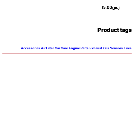
ر.س
15.00
Product tags
Accessories
Air Filter
Car Care
Engine Parts
Exhaust
Oils
Sensors
Tires