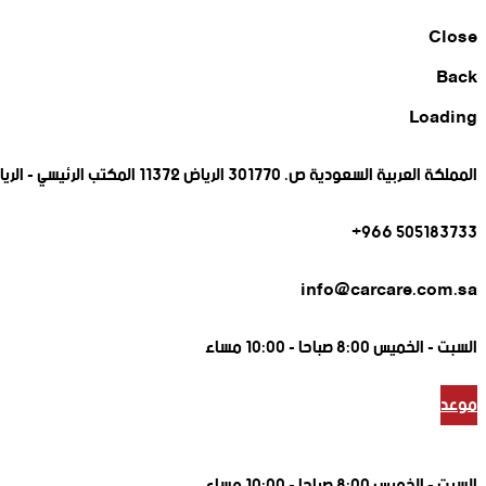
Close
Back
Loading
المملكة العربية السعودية ص. 301770 الرياض 11372 المكتب الرئيسي - الرياض
505183733 966+
info@carcare.com.sa
السبت -
الخميس 8:00 صباحا - 10:00 مساء
موعد
السبت -
الخميس 8:00 صباحا - 10:00 مساء