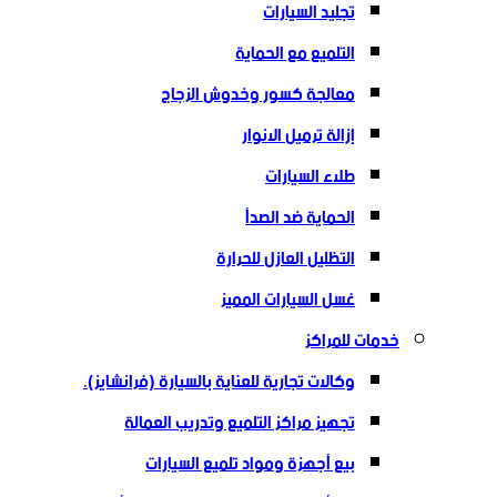
تجليد السيارات
التلميع مع الحماية
معالجة كسور وخدوش الزجاج
إزالة ترميل الانوار
طلاء السيارات
الحماية ضد الصدأ
التظليل العازل للحرارة
غسل السيارات المميز
خدمات للمراكز
وكالات تجارية للعناية بالسيارة (فرانشايز).
تجهيز مراكز التلميع وتدريب العمالة
بيع أجهزة ومواد تلميع السيارات