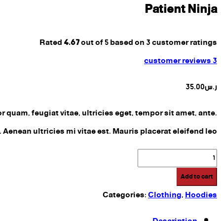
Patient Ninja
Rated
4.67
out of 5 based on
3
customer ratings
customer reviews
3
ر.س
35.00
quam, feugiat vitae, ultricies eget, tempor sit amet, ante.
enean ultricies mi vitae est. Mauris placerat eleifend leo.
Patient
Ninja
Add to cart
quantity
Categories:
Clothing
,
Hoodies