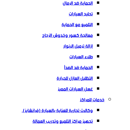
الحماية ضد الرمال
تجليد السيارات
التلميع مع الحماية
معالجة كسور وخدوش الزجاج
إزالة ترميل الانوار
طلاء السيارات
الحماية ضد الصدأ
التظليل العازل للحرارة
غسل السيارات المميز
خدمات للمراكز
وكالات تجارية للعناية بالسيارة (فرانشايز).
تجهيز مراكز التلميع وتدريب العمالة