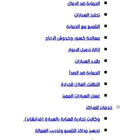
الحماية ضد الرمال
تجليد السيارات
التلميع مع الحماية
معالجة كسور وخدوش الزجاج
إزالة ترميل الانوار
طلاء السيارات
الحماية ضد الصدأ
التظليل العازل للحرارة
غسل السيارات المميز
خدمات للمراكز
وكالات تجارية للعناية بالسيارة (فرانشايز).
تجهيز مراكز التلميع وتدريب العمالة