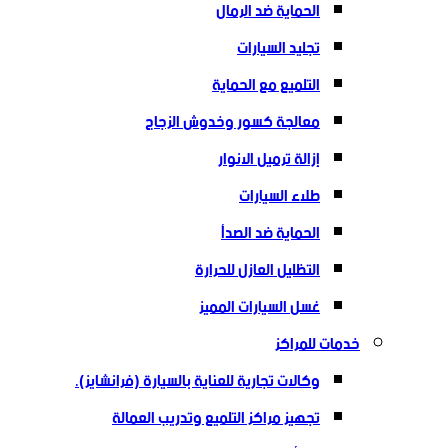
الحماية ضد الرمال
تجليد السيارات
التلميع مع الحماية
معالجة كسور وخدوش الزجاج
إزالة ترميل الانوار
طلاء السيارات
الحماية ضد الصدأ
التظليل العازل للحرارة
غسل السيارات المميز
خدمات للمراكز
وكالات تجارية للعناية بالسيارة (فرانشايز).
تجهيز مراكز التلميع وتدريب العمالة