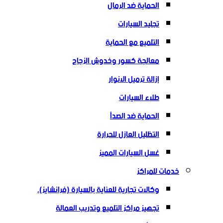
الحماية ضد الرمال
تجليد السيارات
التلميع مع الحماية
معالجة كسور وخدوش الزجاج
إزالة ترميل الانوار
طلاء السيارات
الحماية ضد الصدأ
التظليل العازل للحرارة
غسل السيارات المميز
خدمات للمراكز
وكالات تجارية للعناية بالسيارة (فرانشايز).
تجهيز مراكز التلميع وتدريب العمالة